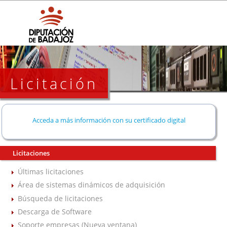
Licitación
Acceda a más información con su certificado digital
Licitaciones
Últimas licitaciones
Área de sistemas dinámicos de adquisición
Búsqueda de licitaciones
Descarga de Software
Soporte empresas (Nueva ventana)