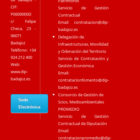
Patrimonio
CIF:
Servicio de Gestión
P0600000D
Contractual
c/ Felipe
Email:
contratacion@dip-
Checa, 23 -
badajoz.es
06071
Delegación de
Badajoz
Infraestructuras, Movilidad
Teléfono: +34
y Odenación del Territorio
924 212 400
Servicio de Contratación y
Web:
Gestión Económica
www.dip-
Email:
badajoz.es
contratacionfomento@dip-
badajoz.es
Consorcio de Gestión de
Sede
Scios. Medioambientales
Electrónica
PROMEDIO
Servicio de Gestión
Contractual de Diputación
Email:
contratacionpromedio@dip-