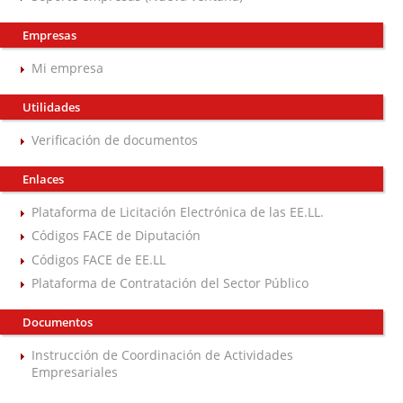
Empresas
Mi empresa
Utilidades
Verificación de documentos
Enlaces
Plataforma de Licitación Electrónica de las EE.LL.
Códigos FACE de Diputación
Códigos FACE de EE.LL
Plataforma de Contratación del Sector Público
Documentos
Instrucción de Coordinación de Actividades
Empresariales