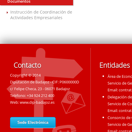
Documentos
Instrucción de Coordinación de
Actividades Empresariales
Contacto
Entidades
Copyright © 2014
Área de Econ
Diputación de Badajoz - CIF: P0600000D
Servicio de G
c/ Felipe Checa, 23 - 06071 Badajoz
Email:
contra
Teléfono: +34 924 212 400
Delegación de
Web:
www.dip-badajoz.es
Servicio de C
Email:
contra
Consorcio de
Sede Electrónica
Servicio de G
Email:
contra