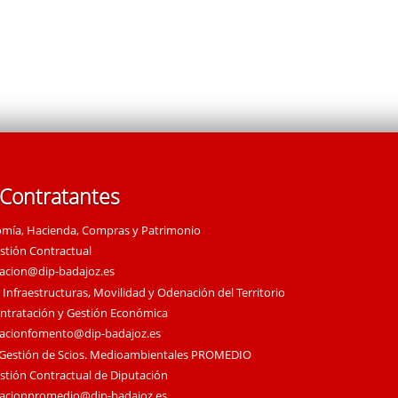
 Contratantes
omía, Hacienda, Compras y Patrimonio
estión Contractual
tacion@dip-badajoz.es
 Infraestructuras, Movilidad y Odenación del Territorio
ontratación y Gestión Económica
tacionfomento@dip-badajoz.es
 Gestión de Scios. Medioambientales PROMEDIO
estión Contractual de Diputación
tacionpromedio@dip-badajoz.es