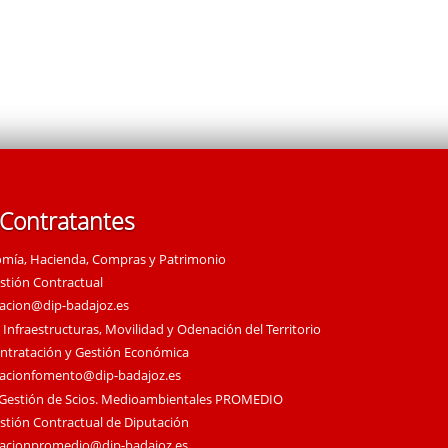
 Contratantes
omía, Hacienda, Compras y Patrimonio
estión Contractual
tacion@dip-badajoz.es
 Infraestructuras, Movilidad y Odenación del Territorio
ontratación y Gestión Económica
tacionfomento@dip-badajoz.es
 Gestión de Scios. Medioambientales PROMEDIO
estión Contractual de Diputación
tacionpromedio@dip-badajoz.es