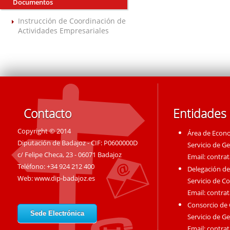
Documentos
Instrucción de Coordinación de
Actividades Empresariales
Contacto
Entidades
Copyright © 2014
Área de Econ
Diputación de Badajoz - CIF: P0600000D
Servicio de G
c/ Felipe Checa, 23 - 06071 Badajoz
Email:
contra
Teléfono: +34 924 212 400
Delegación de
Web:
www.dip-badajoz.es
Servicio de C
Email:
contra
Consorcio de
Sede Electrónica
Servicio de G
Email:
contra