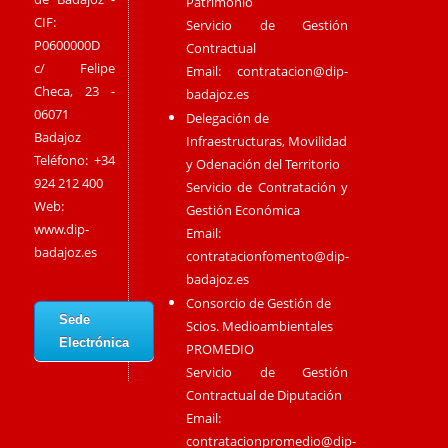
Patrimonio
CIF:
Servicio de Gestión
P0600000D
Contractual
c/ Felipe
Email:
contratacion@dip-
Checa, 23 -
badajoz.es
06071
Delegación de
Badajoz
Infraestructuras, Movilidad
Teléfono: +34
y Odenación del Territorio
924 212 400
Servicio de Contratación y
Web:
Gestión Económica
www.dip-
Email:
badajoz.es
contratacionfomento@dip-
badajoz.es
Consorcio de Gestión de
Sede
Scios. Medioambientales
Electrónica
PROMEDIO
Servicio de Gestión
Contractual de Diputación
Email:
contratacionpromedio@dip-