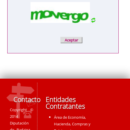
Contacto
Entidades
Contratantes
Copyright ©
2014
Área de Economía,
Diputación
Hacienda, Compras y
de Badajoz -