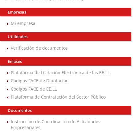
Empresas
Mi empresa
Utilidades
Verificación de documentos
Enlaces
Plataforma de Licitación Electrónica de las EE.LL.
Códigos FACE de Diputación
Códigos FACE de EE.LL
Plataforma de Contratación del Sector Público
Documentos
Instrucción de Coordinación de Actividades
Empresariales