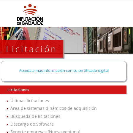
Licitación
Acceda a más información con su certificado digital
Licitaciones
Últimas licitaciones
Área de sistemas dinámicos de adquisición
Búsqueda de licitaciones
Descarga de Software
Soporte empresas (Nueva ventana)