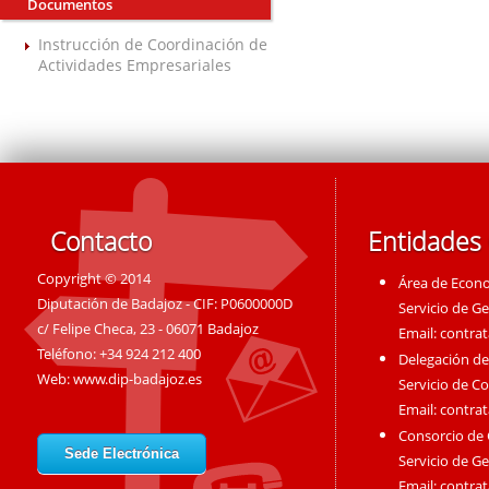
Documentos
Instrucción de Coordinación de
Actividades Empresariales
Contacto
Entidades
Copyright © 2014
Área de Econ
Diputación de Badajoz - CIF: P0600000D
Servicio de G
c/ Felipe Checa, 23 - 06071 Badajoz
Email:
contra
Teléfono: +34 924 212 400
Delegación de
Web:
www.dip-badajoz.es
Servicio de C
Email:
contra
Consorcio de
Sede Electrónica
Servicio de G
Email:
contra