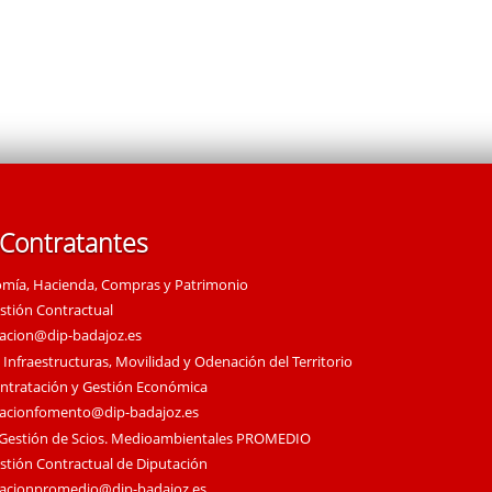
 Contratantes
omía, Hacienda, Compras y Patrimonio
estión Contractual
tacion@dip-badajoz.es
 Infraestructuras, Movilidad y Odenación del Territorio
ontratación y Gestión Económica
tacionfomento@dip-badajoz.es
 Gestión de Scios. Medioambientales PROMEDIO
estión Contractual de Diputación
tacionpromedio@dip-badajoz.es