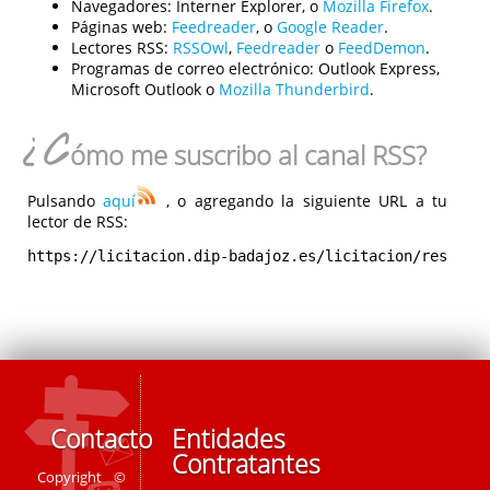
Navegadores:
Interner Explorer, o
Mozilla Firefox
.
Páginas web:
Feedreader
, o
Google Reader
.
Lectores RSS:
RSSOwl
,
Feedreader
o
FeedDemon
.
Programas de correo electrónico:
Outlook Express,
Microsoft Outlook o
Mozilla Thunderbird
.
¿C
ómo me suscribo al canal RSS?
Pulsando
aquí
, o agregando la siguiente URL a tu
lector de RSS:
https://licitacion.dip-badajoz.es/licitacion/rest/rs
Contacto
Entidades
Contratantes
Copyright ©