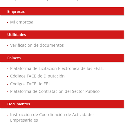
Empresas
Mi empresa
Utilidades
Verificación de documentos
Enlaces
Plataforma de Licitación Electrónica de las EE.LL.
Códigos FACE de Diputación
Códigos FACE de EE.LL
Plataforma de Contratación del Sector Público
Documentos
Instrucción de Coordinación de Actividades
Empresariales