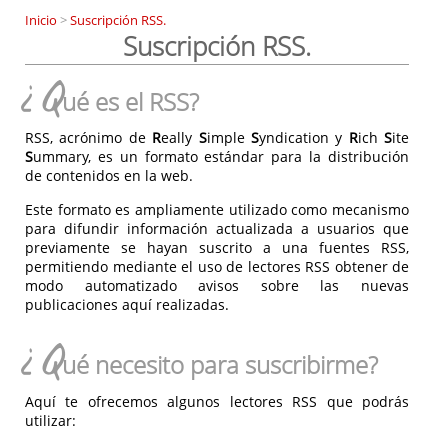
Inicio
>
Suscripción RSS.
Suscripción RSS.
¿Q
ué es el RSS?
RSS, acrónimo de
R
eally
S
imple
S
yndication y
R
ich
S
ite
S
ummary, es un formato estándar para la distribución
de contenidos en la web.
Este formato es ampliamente utilizado como mecanismo
para difundir información actualizada a usuarios que
previamente se hayan suscrito a una fuentes RSS,
permitiendo mediante el uso de lectores RSS obtener de
modo automatizado avisos sobre las nuevas
publicaciones aquí realizadas.
¿Q
ué necesito para suscribirme?
Aquí te ofrecemos algunos lectores RSS que podrás
utilizar: