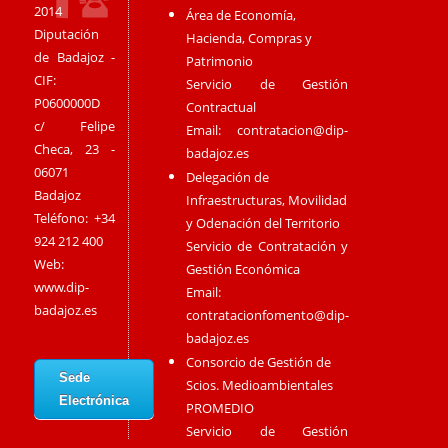
2014
Área de Economía,
Diputación
Hacienda, Compras y
de Badajoz -
Patrimonio
CIF:
Servicio de Gestión
P0600000D
Contractual
c/ Felipe
Email:
contratacion@dip-
Checa, 23 -
badajoz.es
06071
Delegación de
Badajoz
Infraestructuras, Movilidad
Teléfono: +34
y Odenación del Territorio
924 212 400
Servicio de Contratación y
Web:
Gestión Económica
www.dip-
Email:
badajoz.es
contratacionfomento@dip-
badajoz.es
Consorcio de Gestión de
Sede
Scios. Medioambientales
Electrónica
PROMEDIO
Servicio de Gestión