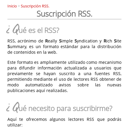
Inicio
>
Suscripción RSS.
Suscripción RSS.
¿Q
ué es el RSS?
RSS, acrónimo de
R
eally
S
imple
S
yndication y
R
ich
S
ite
S
ummary, es un formato estándar para la distribución
de contenidos en la web.
Este formato es ampliamente utilizado como mecanismo
para difundir información actualizada a usuarios que
previamente se hayan suscrito a una fuentes RSS,
permitiendo mediante el uso de lectores RSS obtener de
modo automatizado avisos sobre las nuevas
publicaciones aquí realizadas.
¿Q
ué necesito para suscribirme?
Aquí te ofrecemos algunos lectores RSS que podrás
utilizar: