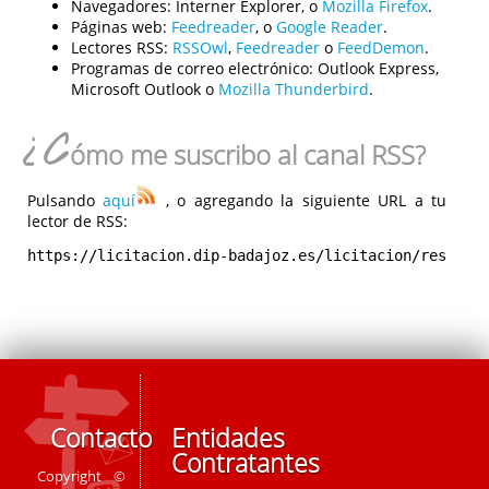
Navegadores:
Interner Explorer, o
Mozilla Firefox
.
Páginas web:
Feedreader
, o
Google Reader
.
Lectores RSS:
RSSOwl
,
Feedreader
o
FeedDemon
.
Programas de correo electrónico:
Outlook Express,
Microsoft Outlook o
Mozilla Thunderbird
.
¿C
ómo me suscribo al canal RSS?
Pulsando
aquí
, o agregando la siguiente URL a tu
lector de RSS:
https://licitacion.dip-badajoz.es/licitacion/rest/rs
Contacto
Entidades
Contratantes
Copyright ©