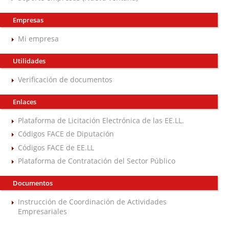
Empresas
Mi empresa
Utilidades
Verificación de documentos
Enlaces
Plataforma de Licitación Electrónica de las EE.LL.
Códigos FACE de Diputación
Códigos FACE de EE.LL
Plataforma de Contratación del Sector Público
Documentos
Instrucción de Coordinación de Actividades
Empresariales