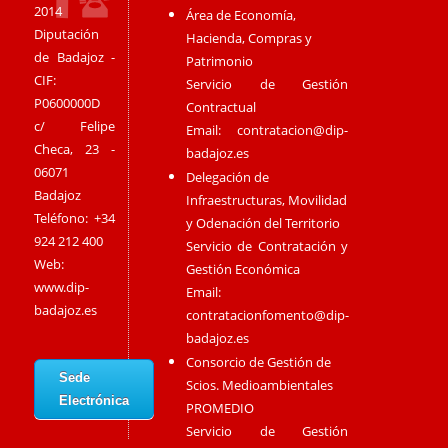
2014
Área de Economía,
Diputación
Hacienda, Compras y
de Badajoz -
Patrimonio
CIF:
Servicio de Gestión
P0600000D
Contractual
c/ Felipe
Email:
contratacion@dip-
Checa, 23 -
badajoz.es
06071
Delegación de
Badajoz
Infraestructuras, Movilidad
Teléfono: +34
y Odenación del Territorio
924 212 400
Servicio de Contratación y
Web:
Gestión Económica
www.dip-
Email:
badajoz.es
contratacionfomento@dip-
badajoz.es
Consorcio de Gestión de
Sede
Scios. Medioambientales
Electrónica
PROMEDIO
Servicio de Gestión