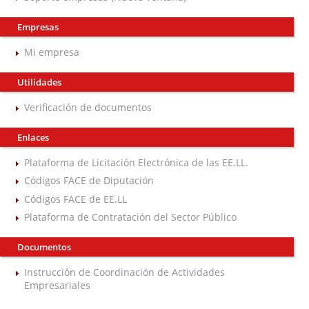
Empresas
Mi empresa
Utilidades
Verificación de documentos
Enlaces
Plataforma de Licitación Electrónica de las EE.LL.
Códigos FACE de Diputación
Códigos FACE de EE.LL
Plataforma de Contratación del Sector Público
Documentos
Instrucción de Coordinación de Actividades
Empresariales