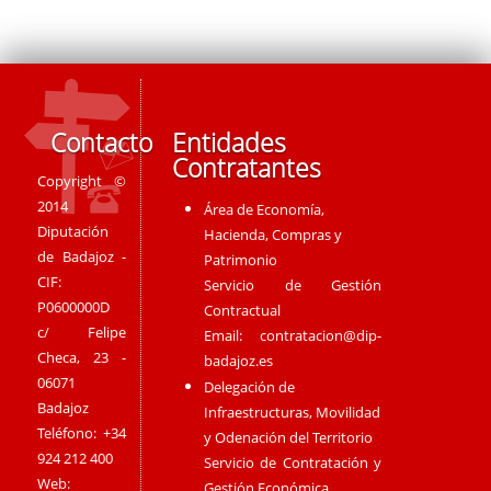
Contacto
Entidades
Contratantes
Copyright ©
2014
Área de Economía,
Diputación
Hacienda, Compras y
de Badajoz -
Patrimonio
CIF:
Servicio de Gestión
P0600000D
Contractual
c/ Felipe
Email:
contratacion@dip-
Checa, 23 -
badajoz.es
06071
Delegación de
Badajoz
Infraestructuras, Movilidad
Teléfono: +34
y Odenación del Territorio
924 212 400
Servicio de Contratación y
Web:
Gestión Económica