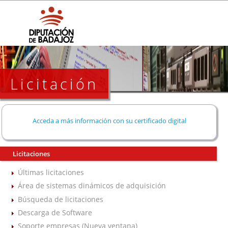
Licitación
Acceda a más información con su certificado digital
Licitaciones
Últimas licitaciones
Área de sistemas dinámicos de adquisición
Búsqueda de licitaciones
Descarga de Software
Soporte empresas (Nueva ventana)