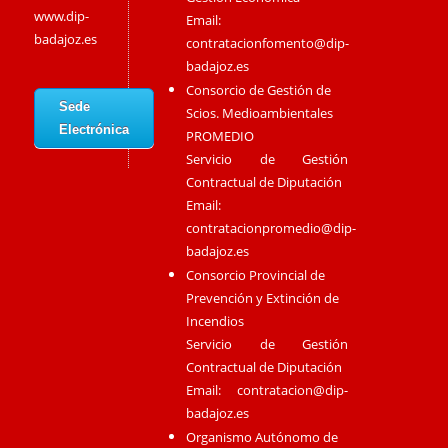
www.dip-
Email:
badajoz.es
contratacionfomento@dip-
badajoz.es
Consorcio de Gestión de
Sede
Scios. Medioambientales
Electrónica
PROMEDIO
Servicio de Gestión
Contractual de Diputación
Email:
contratacionpromedio@dip-
badajoz.es
Consorcio Provincial de
Prevención y Extinción de
Incendios
Servicio de Gestión
Contractual de Diputación
Email:
contratacion@dip-
badajoz.es
Organismo Autónomo de