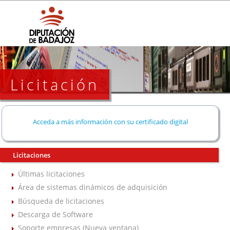
Licitación
Acceda a más información con su certificado digital
Licitaciones
Últimas licitaciones
Área de sistemas dinámicos de adquisición
Búsqueda de licitaciones
Descarga de Software
Soporte empresas (Nueva ventana)