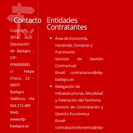
Contacto
Entidades
Contratantes
Copyright ©
2014
Área de Economía,
Diputación
Hacienda, Compras y
de Badajoz -
Patrimonio
CIF:
Servicio de Gestión
P0600000D
Contractual
c/ Felipe
Email:
contratacion@dip-
Checa, 23 -
badajoz.es
06071
Delegación de
Badajoz
Infraestructuras, Movilidad
Teléfono: +34
y Odenación del Territorio
924 212 400
Servicio de Contratación y
Web:
Gestión Económica
www.dip-
Email:
badajoz.es
contratacionfomento@dip-