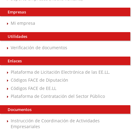
Empresas
Mi empresa
Utilidades
Verificación de documentos
Enlaces
Plataforma de Licitación Electrónica de las EE.LL.
Códigos FACE de Diputación
Códigos FACE de EE.LL
Plataforma de Contratación del Sector Público
Documentos
Instrucción de Coordinación de Actividades
Empresariales