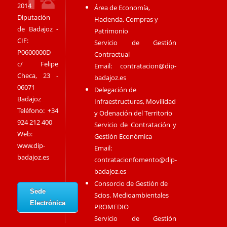
2014
Área de Economía,
Diputación
Hacienda, Compras y
de Badajoz -
Patrimonio
CIF:
Servicio de Gestión
P0600000D
Contractual
c/ Felipe
Email:
contratacion@dip-
Checa, 23 -
badajoz.es
06071
Delegación de
Badajoz
Infraestructuras, Movilidad
Teléfono: +34
y Odenación del Territorio
924 212 400
Servicio de Contratación y
Web:
Gestión Económica
www.dip-
Email:
badajoz.es
contratacionfomento@dip-
badajoz.es
Consorcio de Gestión de
Sede
Scios. Medioambientales
Electrónica
PROMEDIO
Servicio de Gestión