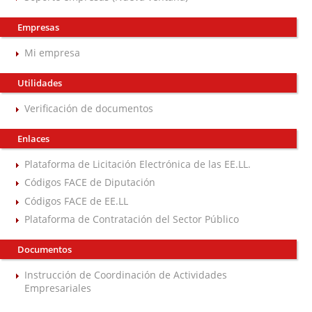
Empresas
Mi empresa
Utilidades
Verificación de documentos
Enlaces
Plataforma de Licitación Electrónica de las EE.LL.
Códigos FACE de Diputación
Códigos FACE de EE.LL
Plataforma de Contratación del Sector Público
Documentos
Instrucción de Coordinación de Actividades
Empresariales