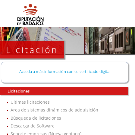
Licitación
Acceda a más información con su certificado digital
Licitaciones
Últimas licitaciones
Área de sistemas dinámicos de adquisición
Búsqueda de licitaciones
Descarga de Software
Soporte empresas (Nueva ventana)