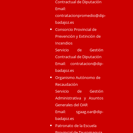
Contractual de Diputación
Email:
contratacionpromedio@dip-
badajoz.es
Consorcio Provincial de
Prevención y Extinción de
Incendios
Servicio de Gestión
Contractual de Diputación
Email:
contratacion@dip-
badajoz.es
Organismo Autónomo de
Recaudación
Servicio de Gestión
Administrativa y Asuntos
Generales del OAR
Email:
sgaag.oar@dip-
badajoz.es
Patronato de la Escuela
Provincial de Tauromaquia