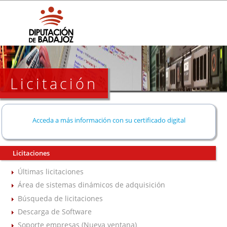
Licitación
Acceda a más información con su certificado digital
Licitaciones
Últimas licitaciones
Área de sistemas dinámicos de adquisición
Búsqueda de licitaciones
Descarga de Software
Soporte empresas (Nueva ventana)