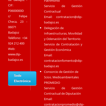
Patrimonio
CIF:
Servicio de Gestión
P0600000D
Contractual
c/ Felipe
Email:
contratacion@dip-
Checa, 23 -
badajoz.es
06071
Delegación de
Badajoz
Infraestructuras, Movilidad
Teléfono: +34
y Odenación del Territorio
924 212 400
Servicio de Contratación y
Web:
Gestión Económica
www.dip-
Email:
badajoz.es
contratacionfomento@dip-
badajoz.es
Consorcio de Gestión de
Sede
Scios. Medioambientales
Electrónica
PROMEDIO
Servicio de Gestión
Contractual de Diputación
Email:
contratacionpromedio@dip-