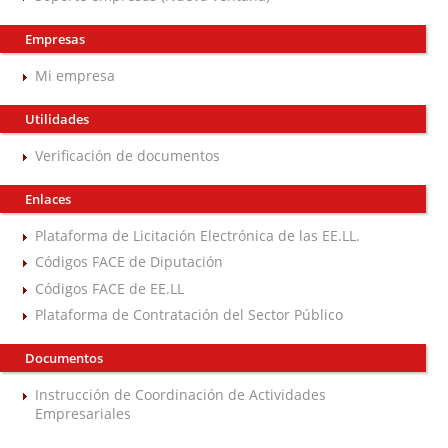
Empresas
Mi empresa
Utilidades
Verificación de documentos
Enlaces
Plataforma de Licitación Electrónica de las EE.LL.
Códigos FACE de Diputación
Códigos FACE de EE.LL
Plataforma de Contratación del Sector Público
Documentos
Instrucción de Coordinación de Actividades
Empresariales