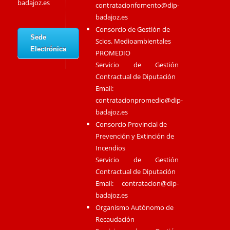
badajoz.es
contratacionfomento@dip-
badajoz.es
Consorcio de Gestión de
Sede
Scios. Medioambientales
Electrónica
PROMEDIO
Servicio de Gestión
Contractual de Diputación
Email:
contratacionpromedio@dip-
badajoz.es
Consorcio Provincial de
Prevención y Extinción de
Incendios
Servicio de Gestión
Contractual de Diputación
Email:
contratacion@dip-
badajoz.es
Organismo Autónomo de
Recaudación