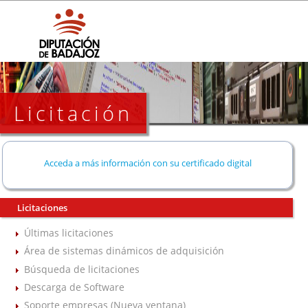
Licitación
Acceda a más información con su certificado digital
Licitaciones
Últimas licitaciones
Área de sistemas dinámicos de adquisición
Búsqueda de licitaciones
Descarga de Software
Soporte empresas (Nueva ventana)