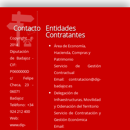
Contacto
Entidades
Contratantes
Copyright ©
2014
Área de Economía,
Diputación
Hacienda, Compras y
de Badajoz -
Patrimonio
CIF:
Servicio de Gestión
P0600000D
Contractual
c/ Felipe
Email:
contratacion@dip-
Checa, 23 -
badajoz.es
06071
Delegación de
Badajoz
Infraestructuras, Movilidad
Teléfono: +34
y Odenación del Territorio
924 212 400
Servicio de Contratación y
Web:
Gestión Económica
www.dip-
Email: