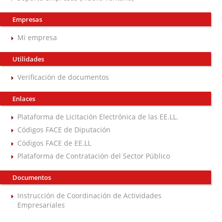
Empresas
Mi empresa
Utilidades
Verificación de documentos
Enlaces
Plataforma de Licitación Electrónica de las EE.LL.
Códigos FACE de Diputación
Códigos FACE de EE.LL
Plataforma de Contratación del Sector Público
Documentos
Instrucción de Coordinación de Actividades
Empresariales