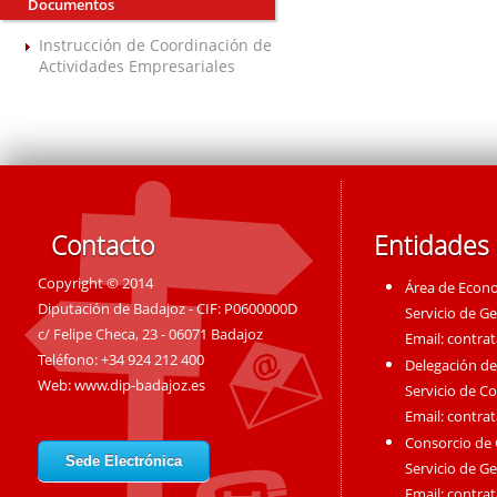
Documentos
Instrucción de Coordinación de
Actividades Empresariales
Contacto
Entidades
Copyright © 2014
Área de Econ
Diputación de Badajoz - CIF: P0600000D
Servicio de G
c/ Felipe Checa, 23 - 06071 Badajoz
Email:
contra
Teléfono: +34 924 212 400
Delegación de
Web:
www.dip-badajoz.es
Servicio de C
Email:
contra
Consorcio de
Sede Electrónica
Servicio de G
Email:
contra