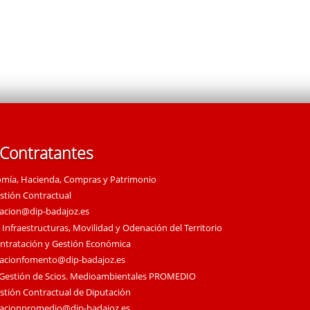
 Contratantes
omía, Hacienda, Compras y Patrimonio
estión Contractual
tacion@dip-badajoz.es
 Infraestructuras, Movilidad y Odenación del Territorio
ontratación y Gestión Económica
tacionfomento@dip-badajoz.es
 Gestión de Scios. Medioambientales PROMEDIO
estión Contractual de Diputación
tacionpromedio@dip-badajoz.es