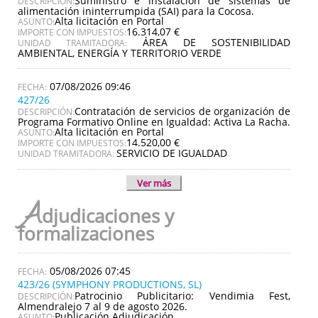
Suministro e instalación de sistemas de
DESCRIPCIÓN:
alimentación ininterrumpida (SAI) para la Cocosa.
Alta licitación en Portal
ASUNTO:
16.314,07 €
IMPORTE CON IMPUESTOS:
ÁREA DE SOSTENIBILIDAD
UNIDAD TRAMITADORA:
AMBIENTAL, ENERGÍA Y TERRITORIO VERDE
07/08/2026 09:46
427/26
Contratación de servicios de organización de
DESCRIPCIÓN:
Programa Formativo Online en Igualdad: Activa La Racha.
Alta licitación en Portal
ASUNTO:
14.520,00 €
IMPORTE CON IMPUESTOS:
SERVICIO DE IGUALDAD
UNIDAD TRAMITADORA:
Ver más
A
djudicaciones y
formalizaciones
05/08/2026 07:45
423/26 (SYMPHONY PRODUCTIONS, SL)
Patrocinio Publicitario: Vendimia Fest,
DESCRIPCIÓN:
Almendralejo 7 al 9 de agosto 2026.
Publicación Adjudicación
ASUNTO: