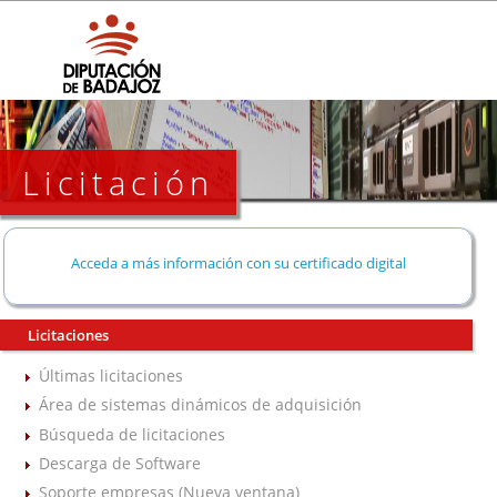
Licitación
Acceda a más información con su certificado digital
Licitaciones
Últimas licitaciones
Área de sistemas dinámicos de adquisición
Búsqueda de licitaciones
Descarga de Software
Soporte empresas (Nueva ventana)