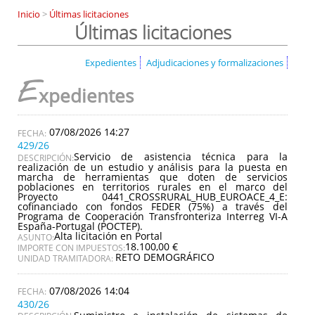
Inicio
>
Últimas licitaciones
Últimas licitaciones
Expedientes
Adjudicaciones y formalizaciones
E
xpedientes
07/08/2026 14:27
429/26
Servicio de asistencia técnica para la
DESCRIPCIÓN:
realización de un estudio y análisis para la puesta en
marcha de herramientas que doten de servicios
poblaciones en territorios rurales en el marco del
Proyecto 0441_CROSSRURAL_HUB_EUROACE_4_E:
cofinanciado con fondos FEDER (75%) a través del
Programa de Cooperación Transfronteriza Interreg VI-A
España-Portugal (POCTEP).
Alta licitación en Portal
ASUNTO:
18.100,00 €
IMPORTE CON IMPUESTOS:
RETO DEMOGRÁFICO
UNIDAD TRAMITADORA:
07/08/2026 14:04
430/26