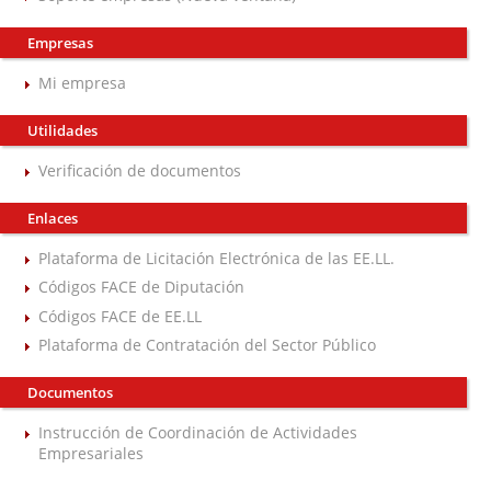
Empresas
Mi empresa
Utilidades
Verificación de documentos
Enlaces
Plataforma de Licitación Electrónica de las EE.LL.
Códigos FACE de Diputación
Códigos FACE de EE.LL
Plataforma de Contratación del Sector Público
Documentos
Instrucción de Coordinación de Actividades
Empresariales