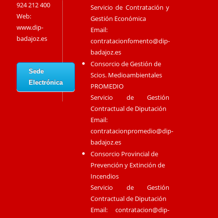
924 212 400
Servicio de Contratación y
Web:
Gestión Económica
www.dip-
Email:
badajoz.es
contratacionfomento@dip-
badajoz.es
Consorcio de Gestión de
Sede
Scios. Medioambientales
Electrónica
PROMEDIO
Servicio de Gestión
Contractual de Diputación
Email:
contratacionpromedio@dip-
badajoz.es
Consorcio Provincial de
Prevención y Extinción de
Incendios
Servicio de Gestión
Contractual de Diputación
Email:
contratacion@dip-