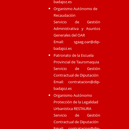
badajoz.es
Organismo Autónomo de
Recaudación
Servicio de Gestión
Administrativa y Asuntos
Generales del OAR
Email:
sgaag.oar@dip-
badajoz.es
Patronato de la Escuela
Provincial de Tauromaquia
Servicio de Gestión
Contractual de Diputación
Email:
contratacion@dip-
badajoz.es
Organismo Autónomo
Protección de la Legalidad
Urbanística RESTAURA
Servicio de Gestión
Contractual de Diputación
Email:
contratacion@dip-