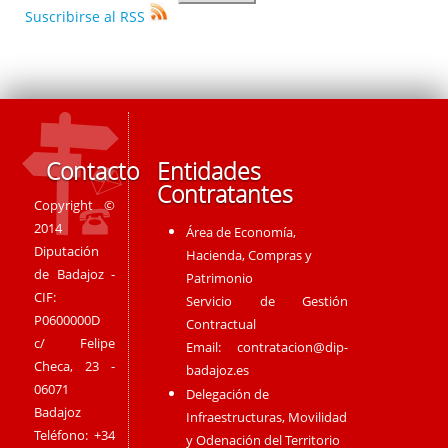
Suscribirse al RSS
Contacto
Entidades
Contratantes
Copyright ©
2014
Área de Economía,
Diputación
Hacienda, Compras y
de Badajoz -
Patrimonio
CIF:
Servicio de Gestión
P0600000D
Contractual
c/ Felipe
Email:
contratacion@dip-
Checa, 23 -
badajoz.es
06071
Delegación de
Badajoz
Infraestructuras, Movilidad
Teléfono: +34
y Odenación del Territorio