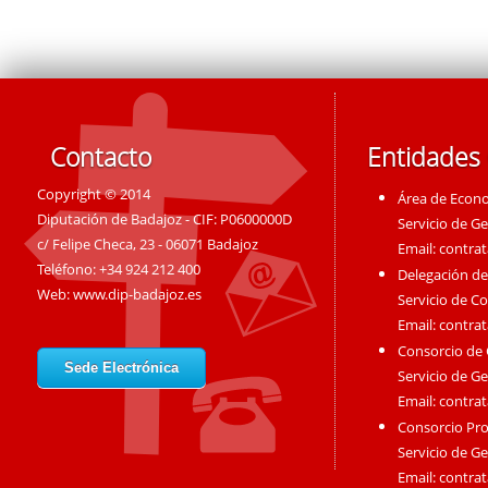
Contacto
Entidades
Copyright © 2014
Área de Econ
Diputación de Badajoz - CIF: P0600000D
Servicio de G
c/ Felipe Checa, 23 - 06071 Badajoz
Email:
contra
Teléfono: +34 924 212 400
Delegación de
Web:
www.dip-badajoz.es
Servicio de C
Email:
contra
Consorcio de
Sede Electrónica
Servicio de G
Email:
contra
Consorcio Pro
Servicio de G
Email:
contra