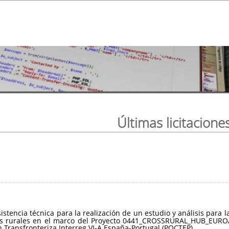
Últimas licitacione
sistencia técnica para la realización de un estudio y análisis par
ios rurales en el marco del Proyecto 0441_CROSSRURAL_HUB_EUROA
Transfronteriza Interreg VI-A España-Portugal (POCTEP).