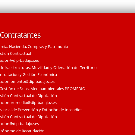
 Contratantes
omía, Hacienda, Compras y Patrimonio
estión Contractual
tacion@dip-badajoz.es
 Infraestructuras, Movilidad y Odenación del Territorio
ontratación y Gestión Económica
tacionfomento@dip-badajoz.es
 Gestión de Scios. Medioambientales PROMEDIO
estión Contractual de Diputación
tacionpromedio@dip-badajoz.es
vincial de Prevención y Extinción de Incendios
estión Contractual de Diputación
tacion@dip-badajoz.es
utónomo de Recaudación