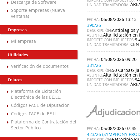
Descarga de Software
ÁRE
UNIDAD TRAMITADORA:
Soporte empresas (Nueva
ventana)
06/08/2026 13:13
390/26
Empresas
Antiplagios y 
DESCRIPCIÓN:
Alta licitación en 
ASUNTO:
8.
IMPORTE CON IMPUESTOS:
Mi empresa
CEN
UNIDAD TRAMITADORA:
Utilidades
04/08/2026 09:20
381/26
Verificación de documentos
50 Carpas/ ja
DESCRIPCIÓN:
Alta licitación en 
ASUNTO:
84
Enlaces
IMPORTE CON IMPUESTOS:
ÁRE
UNIDAD TRAMITADORA:
Plataforma de Licitación
Electrónica de las EE.LL.
Códigos FACE de Diputación
A
djudicacio
Códigos FACE de EE.LL
Plataforma de Contratación del
Sector Público
05/08/2026 07:45
423/26 (SYMPHONY PROD
Patrocinio Pu
DESCRIPCIÓN: