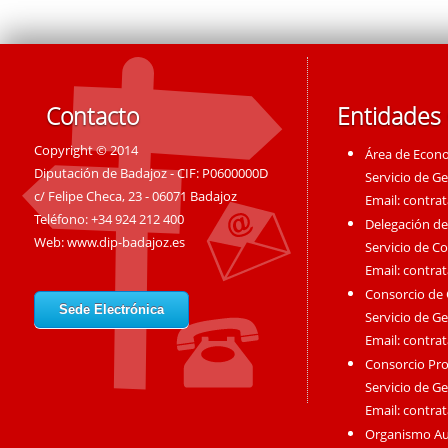
Contacto
Entidades
Copyright © 2014
Área de Econ
Diputación de Badajoz - CIF: P0600000D
Servicio de G
c/ Felipe Checa, 23 - 06071 Badajoz
Email:
contra
Teléfono: +34 924 212 400
Delegación de
Web:
www.dip-badajoz.es
Servicio de C
Email:
contra
Consorcio de
Sede Electrónica
Servicio de G
Email:
contra
Consorcio Pro
Servicio de G
Email:
contra
Organismo A