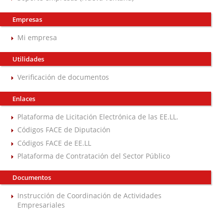
Empresas
Mi empresa
Utilidades
Verificación de documentos
Enlaces
Plataforma de Licitación Electrónica de las EE.LL.
Códigos FACE de Diputación
Códigos FACE de EE.LL
Plataforma de Contratación del Sector Público
Documentos
Instrucción de Coordinación de Actividades
Empresariales