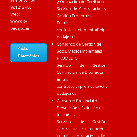
Teléfono: +34
y Odenación del Territorio
924 212 400
Servicio de Contratación y
Web:
Gestión Económica
www.dip-
Email:
badajoz.es
contratacionfomento@dip-
badajoz.es
Consorcio de Gestión de
Sede
Scios. Medioambientales
Electrónica
PROMEDIO
Servicio de Gestión
Contractual de Diputación
Email:
contratacionpromedio@dip-
badajoz.es
Consorcio Provincial de
Prevención y Extinción de
Incendios
Servicio de Gestión
Contractual de Diputación
Email:
contratacion@dip-