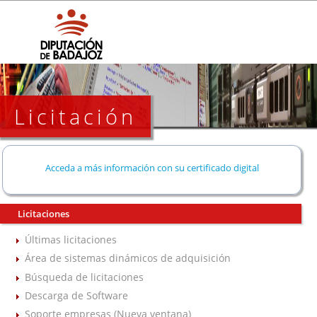
Licitación
Acceda a más información con su certificado digital
Licitaciones
Últimas licitaciones
Área de sistemas dinámicos de adquisición
Búsqueda de licitaciones
Descarga de Software
Soporte empresas (Nueva ventana)