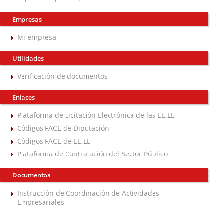
Empresas
Mi empresa
Utilidades
Verificación de documentos
Enlaces
Plataforma de Licitación Electrónica de las EE.LL.
Códigos FACE de Diputación
Códigos FACE de EE.LL
Plataforma de Contratación del Sector Público
Documentos
Instrucción de Coordinación de Actividades
Empresariales