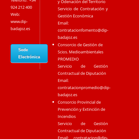
Teléfono: +34
y Odenación del Territorio
924 212 400
Servicio de Contratación y
Web:
Gestión Económica
www.dip-
Email:
badajoz.es
contratacionfomento@dip-
badajoz.es
Consorcio de Gestión de
Sede
Scios. Medioambientales
Electrónica
PROMEDIO
Servicio de Gestión
Contractual de Diputación
Email:
contratacionpromedio@dip-
badajoz.es
Consorcio Provincial de
Prevención y Extinción de
Incendios
Servicio de Gestión
Contractual de Diputación
Email:
contratacion@dip-