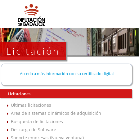
Licitación
Acceda a más información con su certificado digital
Licitaciones
Últimas licitaciones
Área de sistemas dinámicos de adquisición
Búsqueda de licitaciones
Descarga de Software
Soporte empresas (Nueva ventana)