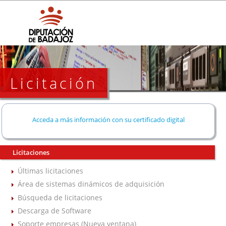
Licitación
Acceda a más información con su certificado digital
Licitaciones
Últimas licitaciones
Área de sistemas dinámicos de adquisición
Búsqueda de licitaciones
Descarga de Software
Soporte empresas (Nueva ventana)