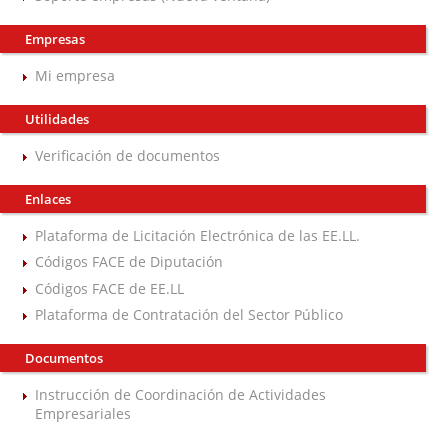
Empresas
Mi empresa
Utilidades
Verificación de documentos
Enlaces
Plataforma de Licitación Electrónica de las EE.LL.
Códigos FACE de Diputación
Códigos FACE de EE.LL
Plataforma de Contratación del Sector Público
Documentos
Instrucción de Coordinación de Actividades
Empresariales