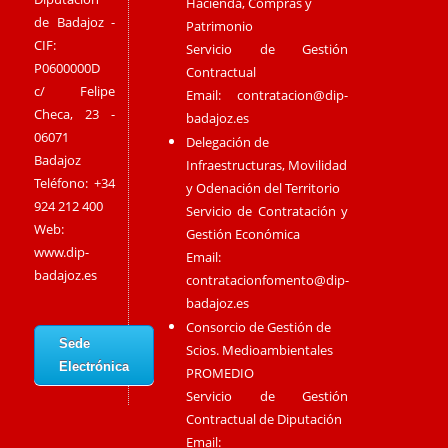
Hacienda, Compras y
de Badajoz -
Patrimonio
CIF:
Servicio de Gestión
P0600000D
Contractual
c/ Felipe
Email:
contratacion@dip-
Checa, 23 -
badajoz.es
06071
Delegación de
Badajoz
Infraestructuras, Movilidad
Teléfono: +34
y Odenación del Territorio
924 212 400
Servicio de Contratación y
Web:
Gestión Económica
www.dip-
Email:
badajoz.es
contratacionfomento@dip-
badajoz.es
Consorcio de Gestión de
Sede
Scios. Medioambientales
Electrónica
PROMEDIO
Servicio de Gestión
Contractual de Diputación
Email: