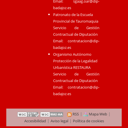
Email:
sgaag.oar@dip-
badajoz.es
Patronato de la Escuela
Provincial de Tauromaquia
Servicio de Gestión
Contractual de Diputación
Email:
contratacion@dip-
badajoz.es
Organismo Autónomo
Protección de la Legalidad
Urbanística RESTAURA
Servicio de Gestión
Contractual de Diputación
Email:
contratacion@dip-
badajoz.es
|
|
RSS
Mapa Web
|
|
Accesibilidad
Aviso legal
Política de cookies