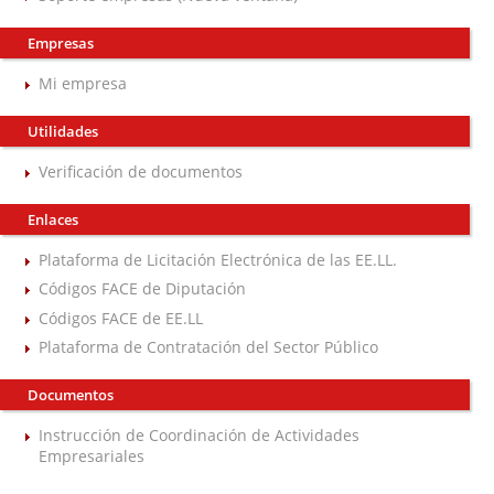
Empresas
Mi empresa
Utilidades
Verificación de documentos
Enlaces
Plataforma de Licitación Electrónica de las EE.LL.
Códigos FACE de Diputación
Códigos FACE de EE.LL
Plataforma de Contratación del Sector Público
Documentos
Instrucción de Coordinación de Actividades
Empresariales