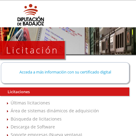
Licitación
Acceda a más información con su certificado digital
Licitaciones
Últimas licitaciones
Área de sistemas dinámicos de adquisición
Búsqueda de licitaciones
Descarga de Software
Soporte empresas (Nueva ventana)