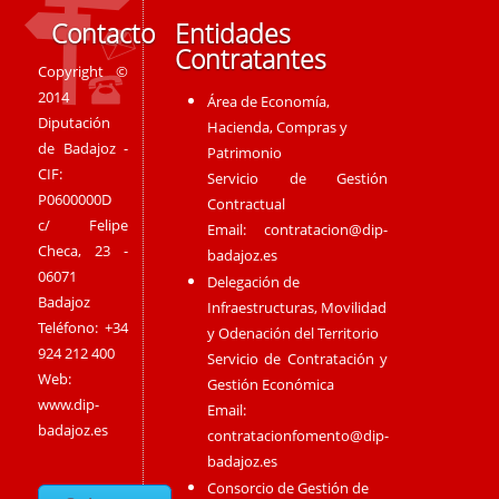
Contacto
Entidades
Contratantes
Copyright ©
2014
Área de Economía,
Diputación
Hacienda, Compras y
de Badajoz -
Patrimonio
CIF:
Servicio de Gestión
P0600000D
Contractual
c/ Felipe
Email:
contratacion@dip-
Checa, 23 -
badajoz.es
06071
Delegación de
Badajoz
Infraestructuras, Movilidad
Teléfono: +34
y Odenación del Territorio
924 212 400
Servicio de Contratación y
Web:
Gestión Económica
www.dip-
Email:
badajoz.es
contratacionfomento@dip-
badajoz.es
Consorcio de Gestión de