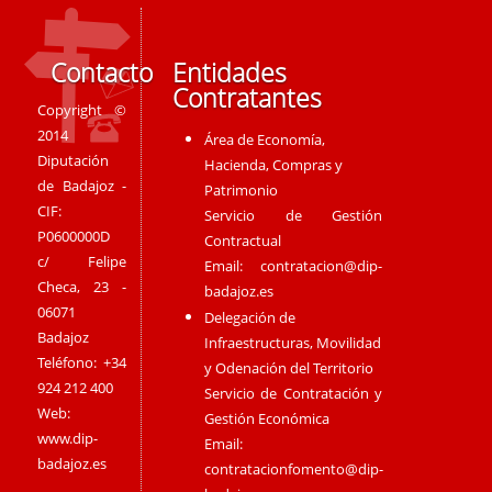
Contacto
Entidades
Contratantes
Copyright ©
2014
Área de Economía,
Diputación
Hacienda, Compras y
de Badajoz -
Patrimonio
CIF:
Servicio de Gestión
P0600000D
Contractual
c/ Felipe
Email:
contratacion@dip-
Checa, 23 -
badajoz.es
06071
Delegación de
Badajoz
Infraestructuras, Movilidad
Teléfono: +34
y Odenación del Territorio
924 212 400
Servicio de Contratación y
Web:
Gestión Económica
www.dip-
Email:
badajoz.es
contratacionfomento@dip-