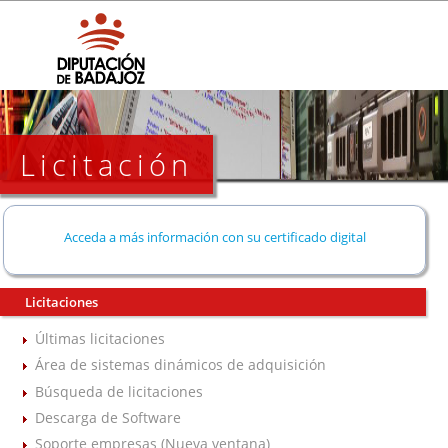
Licitación
Acceda a más información con su certificado digital
Licitaciones
Últimas licitaciones
Área de sistemas dinámicos de adquisición
Búsqueda de licitaciones
Descarga de Software
Soporte empresas (Nueva ventana)