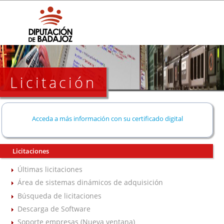
Licitación
Acceda a más información con su certificado digital
Licitaciones
Últimas licitaciones
Área de sistemas dinámicos de adquisición
Búsqueda de licitaciones
Descarga de Software
Soporte empresas (Nueva ventana)