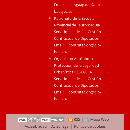
Email:
sgaag.oar@dip-
badajoz.es
Patronato de la Escuela
Provincial de Tauromaquia
Servicio de Gestión
Contractual de Diputación
Email:
contratacion@dip-
badajoz.es
Organismo Autónomo
Protección de la Legalidad
Urbanística RESTAURA
Servicio de Gestión
Contractual de Diputación
Email:
contratacion@dip-
badajoz.es
|
|
RSS
Mapa Web
|
|
Accesibilidad
Aviso legal
Política de cookies