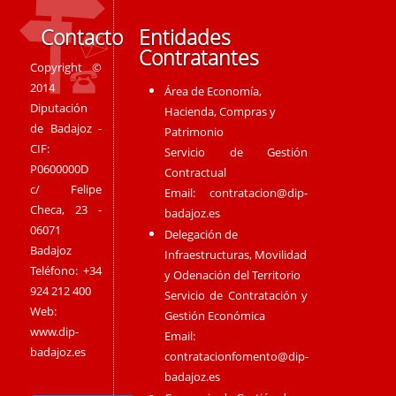
Contacto
Entidades
Contratantes
Copyright ©
2014
Área de Economía,
Diputación
Hacienda, Compras y
de Badajoz -
Patrimonio
CIF:
Servicio de Gestión
P0600000D
Contractual
c/ Felipe
Email:
contratacion@dip-
Checa, 23 -
badajoz.es
06071
Delegación de
Badajoz
Infraestructuras, Movilidad
Teléfono: +34
y Odenación del Territorio
924 212 400
Servicio de Contratación y
Web:
Gestión Económica
www.dip-
Email:
badajoz.es
contratacionfomento@dip-
badajoz.es