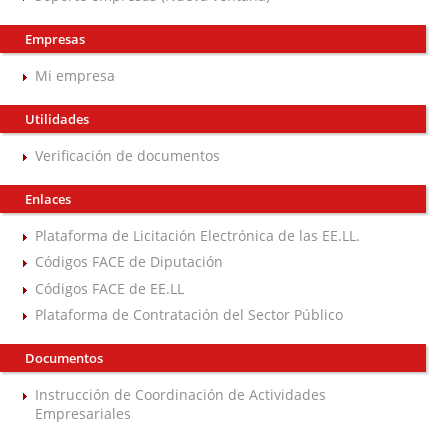
Empresas
Mi empresa
Utilidades
Verificación de documentos
Enlaces
Plataforma de Licitación Electrónica de las EE.LL.
Códigos FACE de Diputación
Códigos FACE de EE.LL
Plataforma de Contratación del Sector Público
Documentos
Instrucción de Coordinación de Actividades
Empresariales