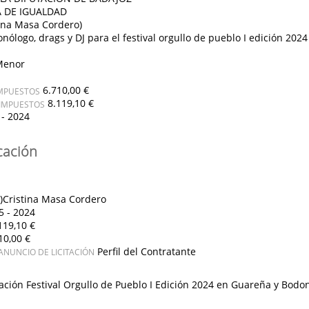
 DE IGUALDAD
ina Masa Cordero)
ólogo, drags y DJ para el festival orgullo de pueblo I edición 202
Menor
6.710,00 €
IMPUESTOS
8.119,10 €
 IMPUESTOS
 - 2024
cación
)Cristina Masa Cordero
5 - 2024
119,10 €
10,00 €
Perfil del Contratante
ANUNCIO DE LICITACIÓN
ación Festival Orgullo de Pueblo I Edición 2024 en Guareña y Bodona