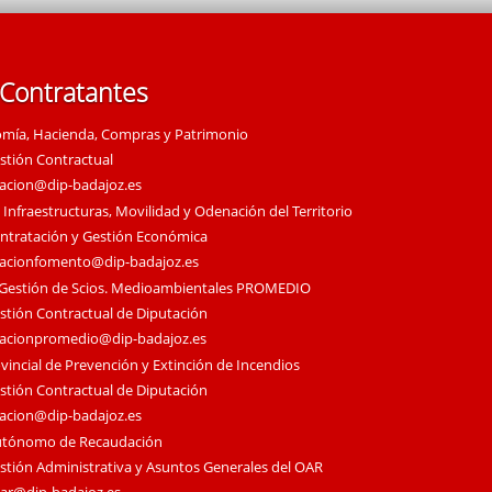
 Contratantes
omía, Hacienda, Compras y Patrimonio
estión Contractual
tacion@dip-badajoz.es
 Infraestructuras, Movilidad y Odenación del Territorio
ontratación y Gestión Económica
tacionfomento@dip-badajoz.es
 Gestión de Scios. Medioambientales PROMEDIO
estión Contractual de Diputación
tacionpromedio@dip-badajoz.es
vincial de Prevención y Extinción de Incendios
estión Contractual de Diputación
tacion@dip-badajoz.es
utónomo de Recaudación
estión Administrativa y Asuntos Generales del OAR