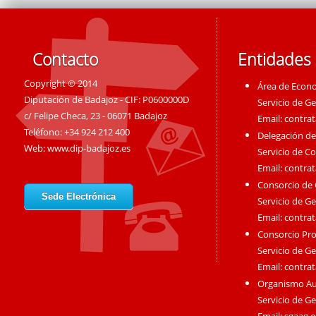
Contacto
Entidades
Copyright © 2014
Área de Econ
Diputación de Badajoz - CIF: P0600000D
Servicio de G
c/ Felipe Checa, 23 - 06071 Badajoz
Email:
contra
Teléfono: +34 924 212 400
Delegación de
Web:
www.dip-badajoz.es
Servicio de C
Email:
contra
Consorcio de
Sede Electrónica
Servicio de G
Email:
contra
Consorcio Pro
Servicio de G
Email:
contra
Organismo A
Servicio de G