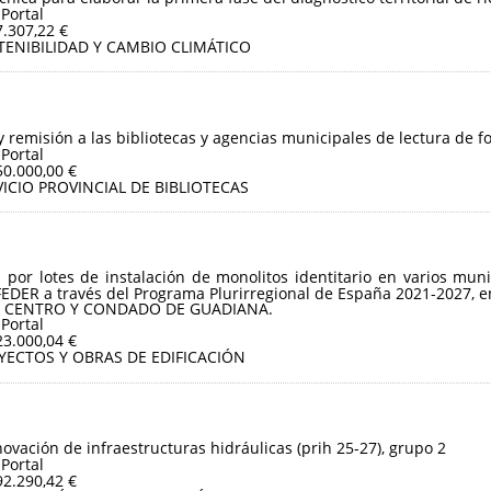
 Portal
7.307,22 €
TENIBILIDAD Y CAMBIO CLIMÁTICO
y remisión a las bibliotecas y agencias municipales de lectura de f
 Portal
50.000,00 €
ICIO PROVINCIAL DE BIBLIOTECAS
n por lotes de instalación de monolitos identitario en varios mu
FEDER a través del Programa Plurirregional de España 2021-2027, e
OS CENTRO Y CONDADO DE GUADIANA.
 Portal
23.000,04 €
YECTOS Y OBRAS DE EDIFICACIÓN
ovación de infraestructuras hidráulicas (prih 25-27), grupo 2
 Portal
92.290,42 €