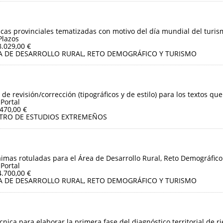
sticas provinciales tematizadas con motivo del día mundial del turis
Plazos
8.029,00 €
A DE DESARROLLO RURAL, RETO DEMOGRÁFICO Y TURISMO
 de revisión/corrección (tipográficos y de estilo) para los textos que
 Portal
.470,00 €
TRO DE ESTUDIOS EXTREMEÑOS
aimas rotuladas para el Área de Desarrollo Rural, Reto Demográfico
 Portal
4.700,00 €
A DE DESARROLLO RURAL, RETO DEMOGRÁFICO Y TURISMO
cnica para elaborar la primera fase del diagnóstico territorial de r