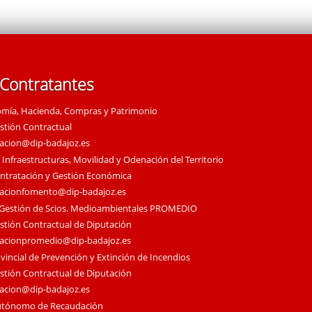
 Contratantes
omía, Hacienda, Compras y Patrimonio
estión Contractual
tacion@dip-badajoz.es
 Infraestructuras, Movilidad y Odenación del Territorio
ontratación y Gestión Económica
tacionfomento@dip-badajoz.es
 Gestión de Scios. Medioambientales PROMEDIO
estión Contractual de Diputación
tacionpromedio@dip-badajoz.es
vincial de Prevención y Extinción de Incendios
estión Contractual de Diputación
tacion@dip-badajoz.es
utónomo de Recaudación