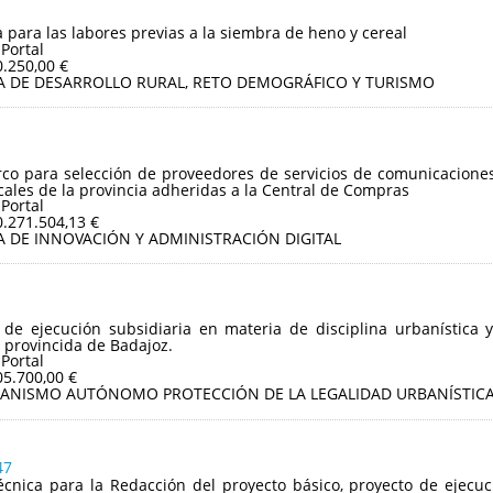
 para las labores previas a la siembra de heno y cereal
 Portal
0.250,00 €
A DE DESARROLLO RURAL, RETO DEMOGRÁFICO Y TURISMO
o para selección de proveedores de servicios de comunicaciones 
cales de la provincia adheridas a la Central de Compras
 Portal
0.271.504,13 €
A DE INNOVACIÓN Y ADMINISTRACIÓN DIGITAL
 de ejecución subsidiaria en materia de disciplina urbanístic
 provincida de Badajoz.
 Portal
05.700,00 €
ANISMO AUTÓNOMO PROTECCIÓN DE LA LEGALIDAD URBANÍSTICA
47
écnica para la Redacción del proyecto básico, proyecto de ejecu