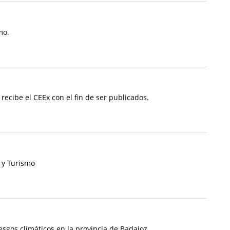
mo.
 recibe el CEEx con el fin de ser publicados.
 y Turismo
iesgos climáticos en la provincia de Badajoz