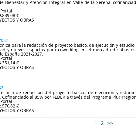
e Bienestar y Atención Integral en Valle de la Serena, cofinancia
 Portal
9.839,08 €
YECTOS Y OBRAS
/037
écnica para la redacción de proyecto básico, de ejecución y estudio
idad y nuevos espacios para coworking en el mercado de abastos"
de España 2021-2027.
 Portal
8.351,14 €
YECTOS Y OBRAS
42
Técnica de redacción del proyecto básico, de ejecución y estudi
a. Cofinanciado al 85% por FEDER a través del Programa Plurirregio
 Portal
2.570,82 €
YECTOS Y OBRAS
1
2
>>