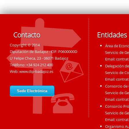
Contacto
Entidades
Copyright © 2014
Área de Econ
Diputación de Badajoz - CIF: P0600000D
Servicio de G
c/ Felipe Checa, 23 - 06071 Badajoz
Email:
contra
Teléfono: +34 924 212 400
Delegación de
Web:
www.dip-badajoz.es
Servicio de C
Email:
contra
Consorcio de
Sede Electrónica
Servicio de G
Email:
contra
Consorcio Pro
Servicio de G
Email:
contra
Organismo A