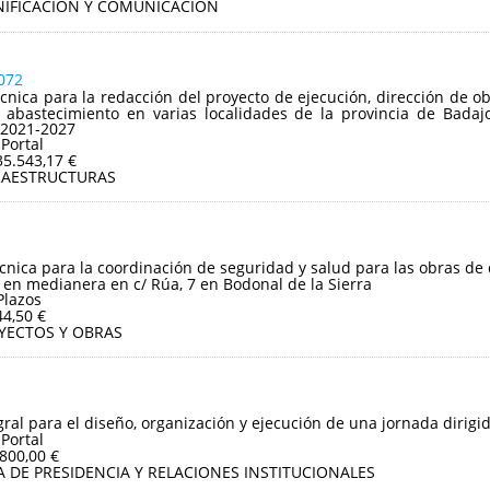
NIFICACIÓN Y COMUNICACIÓN
072
écnica para la redacción del proyecto de ejecución, dirección de ob
abastecimiento en varias localidades de la provincia de Badaj
 2021-2027
 Portal
35.543,17 €
RAESTRUCTURAS
écnica para la coordinación de seguridad y salud para las obras de
 en medianera en c/ Rúa, 7 en Bodonal de la Sierra
Plazos
44,50 €
YECTOS Y OBRAS
gral para el diseño, organización y ejecución de una jornada dirigid
 Portal
.800,00 €
A DE PRESIDENCIA Y RELACIONES INSTITUCIONALES