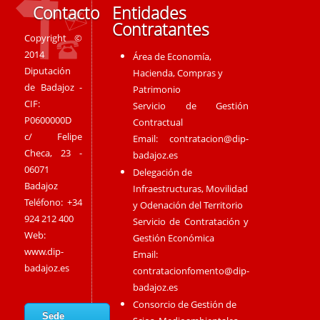
Contacto
Entidades
Contratantes
Copyright ©
2014
Área de Economía,
Diputación
Hacienda, Compras y
de Badajoz -
Patrimonio
CIF:
Servicio de Gestión
P0600000D
Contractual
c/ Felipe
Email:
contratacion@dip-
Checa, 23 -
badajoz.es
06071
Delegación de
Badajoz
Infraestructuras, Movilidad
Teléfono: +34
y Odenación del Territorio
924 212 400
Servicio de Contratación y
Web:
Gestión Económica
www.dip-
Email:
badajoz.es
contratacionfomento@dip-
badajoz.es
Consorcio de Gestión de
Sede