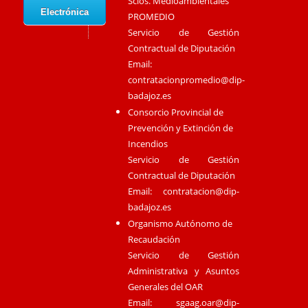
Scios. Medioambientales
Electrónica
PROMEDIO
Servicio de Gestión
Contractual de Diputación
Email:
contratacionpromedio@dip-
badajoz.es
Consorcio Provincial de
Prevención y Extinción de
Incendios
Servicio de Gestión
Contractual de Diputación
Email:
contratacion@dip-
badajoz.es
Organismo Autónomo de
Recaudación
Servicio de Gestión
Administrativa y Asuntos
Generales del OAR
Email:
sgaag.oar@dip-