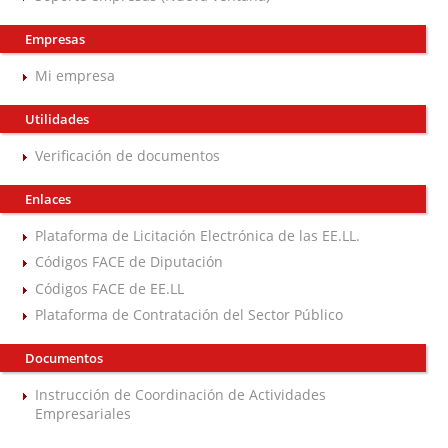
Empresas
Mi empresa
Utilidades
Verificación de documentos
Enlaces
Plataforma de Licitación Electrónica de las EE.LL.
Códigos FACE de Diputación
Códigos FACE de EE.LL
Plataforma de Contratación del Sector Público
Documentos
Instrucción de Coordinación de Actividades
Empresariales