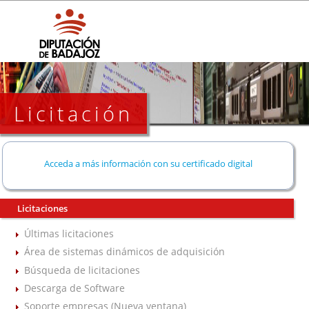
Licitación
Acceda a más información con su certificado digital
Licitaciones
Últimas licitaciones
Área de sistemas dinámicos de adquisición
Búsqueda de licitaciones
Descarga de Software
Soporte empresas (Nueva ventana)