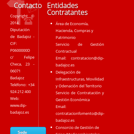
Contacto
Entidades
Contratantes
Copyright ©
2014
Área de Economía,
Diputación
Hacienda, Compras y
de Badajoz -
Patrimonio
CIF:
Servicio de Gestión
P0600000D
Contractual
c/ Felipe
Email:
contratacion@dip-
Checa, 23 -
badajoz.es
06071
Delegación de
Badajoz
Infraestructuras, Movilidad
Teléfono: +34
y Odenación del Territorio
924 212 400
Servicio de Contratación y
Web:
Gestión Económica
www.dip-
Email:
badajoz.es
contratacionfomento@dip-
badajoz.es
Consorcio de Gestión de
Sede