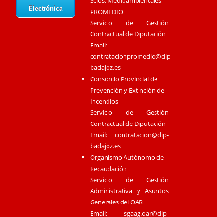
Scios. Medioambientales
Electrónica
PROMEDIO
Servicio de Gestión
Contractual de Diputación
Email:
contratacionpromedio@dip-
badajoz.es
Consorcio Provincial de
Prevención y Extinción de
Incendios
Servicio de Gestión
Contractual de Diputación
Email:
contratacion@dip-
badajoz.es
Organismo Autónomo de
Recaudación
Servicio de Gestión
Administrativa y Asuntos
Generales del OAR
Email:
sgaag.oar@dip-