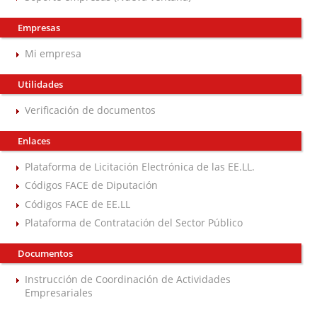
Empresas
Mi empresa
Utilidades
Verificación de documentos
Enlaces
Plataforma de Licitación Electrónica de las EE.LL.
Códigos FACE de Diputación
Códigos FACE de EE.LL
Plataforma de Contratación del Sector Público
Documentos
Instrucción de Coordinación de Actividades
Empresariales