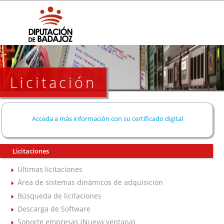
Licitación
Acceda a más información con su certificado digital
Licitaciones
Últimas licitaciones
Área de sistemas dinámicos de adquisición
Búsqueda de licitaciones
Descarga de Software
Soporte empresas (Nueva ventana)