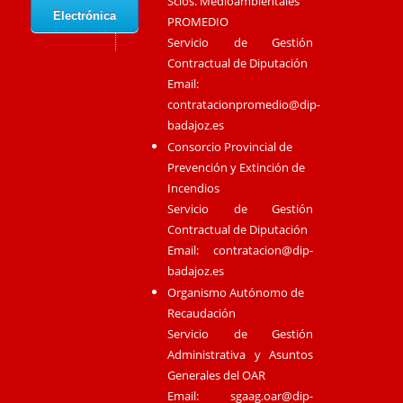
Scios. Medioambientales
Electrónica
PROMEDIO
Servicio de Gestión
Contractual de Diputación
Email:
contratacionpromedio@dip-
badajoz.es
Consorcio Provincial de
Prevención y Extinción de
Incendios
Servicio de Gestión
Contractual de Diputación
Email:
contratacion@dip-
badajoz.es
Organismo Autónomo de
Recaudación
Servicio de Gestión
Administrativa y Asuntos
Generales del OAR
Email:
sgaag.oar@dip-