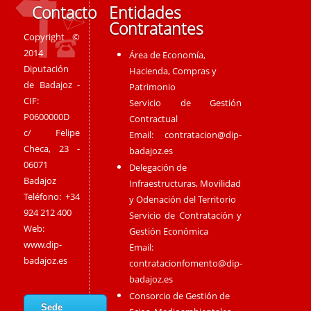
Contacto
Entidades
Contratantes
Copyright ©
2014
Área de Economía,
Diputación
Hacienda, Compras y
de Badajoz -
Patrimonio
CIF:
Servicio de Gestión
P0600000D
Contractual
c/ Felipe
Email:
contratacion@dip-
Checa, 23 -
badajoz.es
06071
Delegación de
Badajoz
Infraestructuras, Movilidad
Teléfono: +34
y Odenación del Territorio
924 212 400
Servicio de Contratación y
Web:
Gestión Económica
www.dip-
Email:
badajoz.es
contratacionfomento@dip-
badajoz.es
Consorcio de Gestión de
Sede