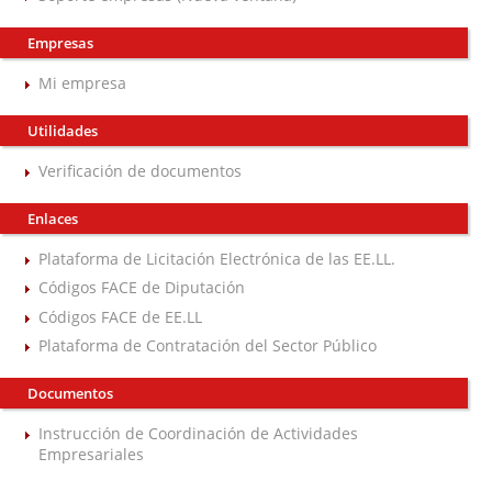
Empresas
Mi empresa
Utilidades
Verificación de documentos
Enlaces
Plataforma de Licitación Electrónica de las EE.LL.
Códigos FACE de Diputación
Códigos FACE de EE.LL
Plataforma de Contratación del Sector Público
Documentos
Instrucción de Coordinación de Actividades
Empresariales