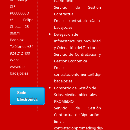
Patrimonio
CIF:
Servicio de Gestión
P0600000D
Contractual
c/ Felipe
Email:
contratacion@dip-
Checa, 23 -
badajoz.es
06071
Delegación de
Badajoz
Infraestructuras, Movilidad
Teléfono: +34
y Odenación del Territorio
924 212 400
Servicio de Contratación y
Web:
Gestión Económica
www.dip-
Email:
badajoz.es
contratacionfomento@dip-
badajoz.es
Consorcio de Gestión de
Sede
Scios. Medioambientales
Electrónica
PROMEDIO
Servicio de Gestión
Contractual de Diputación
Email:
contratacionpromedio@dip-