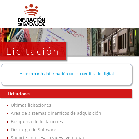
Licitación
Acceda a más información con su certificado digital
Licitaciones
Últimas licitaciones
Área de sistemas dinámicos de adquisición
Búsqueda de licitaciones
Descarga de Software
Soporte empresas (Nueva ventana)