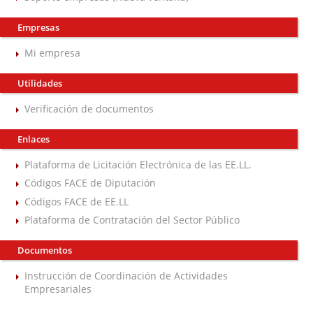
Empresas
Mi empresa
Utilidades
Verificación de documentos
Enlaces
Plataforma de Licitación Electrónica de las EE.LL.
Códigos FACE de Diputación
Códigos FACE de EE.LL
Plataforma de Contratación del Sector Público
Documentos
Instrucción de Coordinación de Actividades
Empresariales